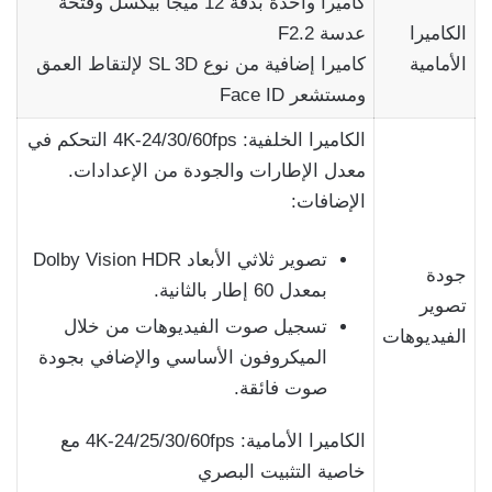
كاميرا واحدة بدقة 12 ميجا بيكسل وفتحة
الكاميرا
عدسة F2.2
الأمامية
كاميرا إضافية من نوع SL 3D لإلتقاط العمق
ومستشعر Face ID
الكاميرا الخلفية: 4K-24/30/60fps التحكم في
معدل الإطارات والجودة من الإعدادات.
الإضافات:
تصوير ثلاثي الأبعاد Dolby Vision HDR
جودة
بمعدل 60 إطار بالثانية.
تصوير
تسجيل صوت الفيديوهات من خلال
الفيديوهات
الميكروفون الأساسي والإضافي بجودة
صوت فائقة.
الكاميرا الأمامية: 4K-24/25/30/60fps مع
خاصية التثبيت البصري