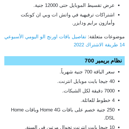
عرض تقسيط الموبايل حتى 12000 جنية.
اشتراكات ترفيهية في واتش ات وبي ان كونكت
وأمازون برايم ودايزر.
موضوعات متعلقة:
تفاصيل باقات اورنج الو اليومي الأسبوعي
14 طريقة الاشتراك 2022
نظام بريمير 700
سعر الباقة 700 جنية شهرياً.
40 جيجا بايت موبايل انترنت.
7000 دقيقة لكل الشبكات.
4 خطوط للعائلة.
250 جنية خصم على باقات Home 4G وباقات Home
DSL.
10 جيجا بايت انترنت تجوال مرتين في السنة.