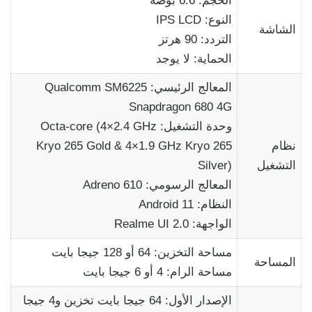
الحجم: 6.6 بوصة
النوع: IPS LCD
الشاشة
التردد: 90 هرتز
الحماية: لا يوجد
المعالج الرئيسي: Qualcomm SM6225
Snapdragon 680 4G
وحدة التشغيل: Octa-core (4×2.4 GHz
نظام
Kryo 265 Gold & 4×1.9 GHz Kryo 265
التشغيل
Silver)
المعالج الرسومي: Adreno 610
النظام: Android 11
الواجهة: Realme UI 2.0
مساحة التخزين: 64 أو 128 جيجا بايت
المساحة
مساحة الرام: 4 أو 6 جيجا بايت
الإصدار الأول: 64 جيجا بايت تخزين و4 جيجا