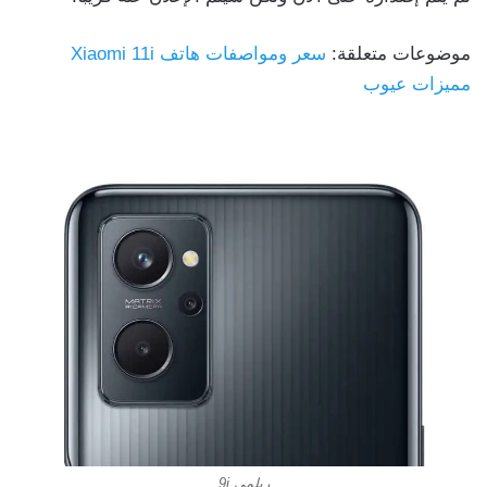
موضوعات متعلقة:
سعر ومواصفات هاتف Xiaomi 11i
مميزات عيوب
ريلمي 9i