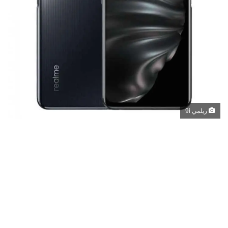
ريلمي 9i