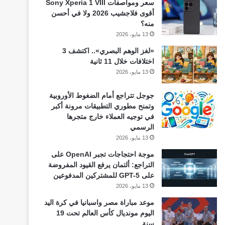
سعر ومواصفات Sony Xperia 1 VIII
أقوى فلاجشيب 2026 ولا في أحسن
منه؟
13 مايو، 2026
«لغز الوهم البصري».. اكتشف 3
اختلافات خلال 11 ثانية
13 مايو، 2026
جوجل تتراجع أمام الضغوط الأوروبية
وتمنح مطوري التطبيقات مرونة أكبر
في توجيه العملاء خارج متجرها
الرسمي
13 مايو، 2026
موجة احتجاجات تجبر OpenAI على
التراجع: ألتمان يرفع القيود المفروضة
على GPT-5 للمشتركين المدفوعين
13 مايو، 2026
موعد مباراة مصر واسبانيا في كرة اليد
اليوم مونديال كأس العالم تحت 19
سنة