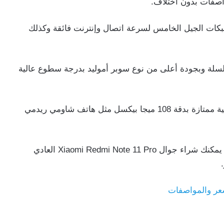
اصفات بدون اختلاف.
بكات الجيل الخامس لسرعة اتصال وإنترنت فائقة وكذلك
سلة وبجودة أعلى من نوع سوبر أموليد بدرجة سطوع عالية
مع بطارية عملاقة بسعة 5000 ملي أمبير وكاميرا خلفية ممتازة بدقة 108 ميجا بيكسل مثل هاتف شاومي ريدمي
إذا كنت لا تمتلك شبكات اتصال تدعم الجيل الخامس يمكنك شراء جوال Xiaomi Redmi Note 11 Pro العادي